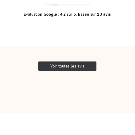
sai
Un 
Évaluation
Google
:
4.2
sur 5,
Basée sur
10 avis
pet
pré
gar
l’an
Je 
Voir toutes les avis