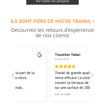
Voir toutes les pergolas
ILS SONT FIERS DE NOTRE TRAVAIL !
Découvrez les retours d’expérience
de nos clients
Timothée Tollari
Ben
9 Avril 2024
21 M
 la
Travail de grande qualité, service après
Des
vente efficace. La société Ma Pergola a
pour
couvert la terrasse de notre restaurant
Le 
sur une surface de 200 m2 début 2023
fait un
et le travail est impeccable.
pou
Lire la suite
Lire
rec
pou