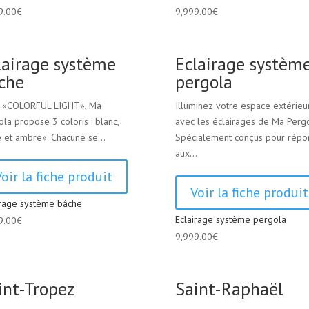
9.00
€
9,999.00
€
lairage système
Eclairage systèm
che
pergola
 «COLORFUL LIGHT», Ma
Illuminez votre espace extérieu
la propose 3 coloris : blanc,
avec les éclairages de Ma Pergo
e et ambre». Chacune se...
Spécialement conçus pour répo
aux...
Voir la fiche produit
Voir la fiche produit
irage système bâche
Eclairage système pergola
9.00
€
9,999.00
€
int-Tropez
Saint-Raphaël