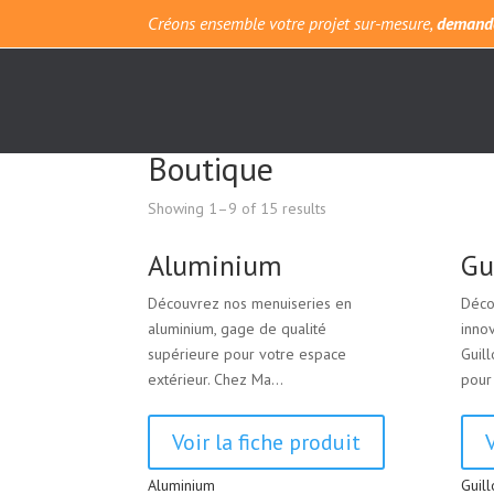
Créons ensemble votre projet sur-mesure,
demande
Home
/ Boutique
Boutique
Showing 1–9 of 15 results
Aluminium
Gu
Découvrez nos menuiseries en
Déco
aluminium, gage de qualité
inno
supérieure pour votre espace
Guil
extérieur. Chez Ma...
pour 
Voir la fiche produit
Aluminium
Guill