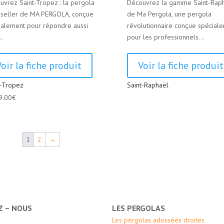
uvrez Saint-Tropez : la pergola
Découvrez la gamme Saint-Rap
-seller de MA PERGOLA, conçue
de Ma Pergola, une pergola
ialement pour répondre aussi
révolutionnaire conçue spécial
..
pour les professionnels...
Voir la fiche produit
Voir la fiche produit
t-Tropez
Saint-Raphaël
9.00
€
1
2
→
Z – NOUS
LES PERGOLAS
Les pergolas adossées droites